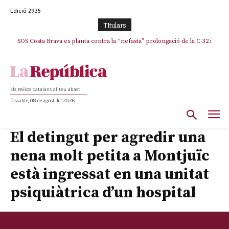
Edició 2935
TItulars
SOS Costa Brava es planta contra la “nefasta” prolongació de la C-32 i
n’exigeix la retirada immediata
Els Països Catalans al teu abast
Dissabte, 08 de agost del 2026
El detingut per agredir una
nena molt petita a Montjuïc
està ingressat en una unitat
psiquiàtrica d’un hospital