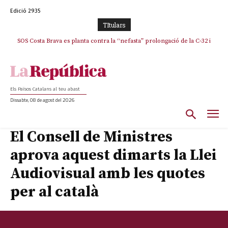
Edició 2935
TItulars
SOS Costa Brava es planta contra la “nefasta” prolongació de la C-32 i
n’exigeix la retirada immediata
Els Països Catalans al teu abast
Dissabte, 08 de agost del 2026
El Consell de Ministres
aprova aquest dimarts la Llei
Audiovisual amb les quotes
per al català