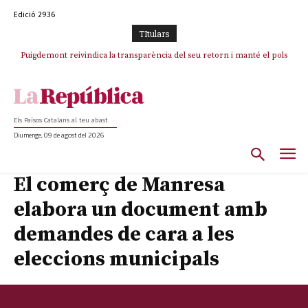
Edició 2936
TItulars
Puigdemont reivindica la transparència del seu retorn i manté el pols
ferm per la plena llibertat dels encausats
Els Països Catalans al teu abast
Diumenge, 09 de agost del 2026
El comerç de Manresa
elabora un document amb
demandes de cara a les
eleccions municipals