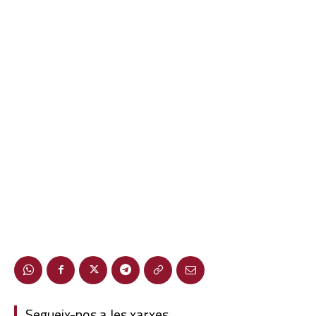
Segueix-nos a les xarxes