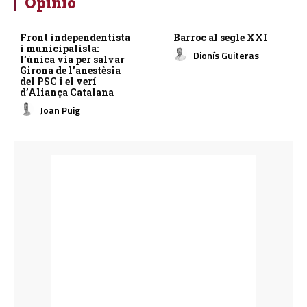
Opinió
Front independentista
Barroc al segle XXI
i municipalista:
Dionís Guiteras
l’única via per salvar
Girona de l’anestèsia
del PSC i el verí
d’Aliança Catalana
Joan Puig