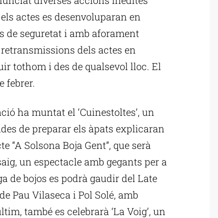
s els actes es desenvoluparan en
es de seguretat i amb aforament
s retransmissions dels actes en
ir tothom i des de qualsevol lloc. El
e febrer.
zació ha muntat el ‘Cuinestoltes’, un
des de preparar els àpats explicaran
cte “A Solsona Boja Gent”, que serà
Assaig, un espectacle amb gegants per a
ega de bojos es podrà gaudir del Late
 de Pau Vilaseca i Pol Solé, amb
ltim, també es celebrarà ‘La Voig’, un