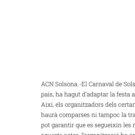
ACN Solsona.-El Carnaval de Sols
país, ha hagut d’adaptar la festa a
Així, els organitzadors dels cert
haurà comparses ni tampoc la tra
pot garantir que es segueixin les 
aquests actes, l’organització ha 