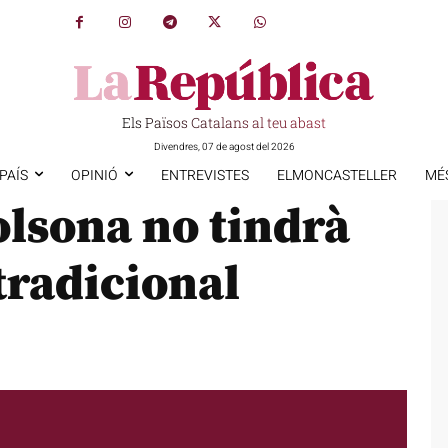
Els Països Catalans al teu abast
Divendres, 07 de agost del 2026
PAÍS
OPINIÓ
ENTREVISTES
ELMONCASTELLER
MÉ
olsona no tindrà
tradicional