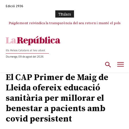
Edició 2936
TItulars
Puigdemont reivindica la transparència del seu retorn i manté el pols
ferm per la plena llibertat dels encausats
Els Països Catalans al teu abast
Diumenge, 09 de agost del 2026
El CAP Primer de Maig de
Lleida ofereix educació
sanitària per millorar el
benestar a pacients amb
covid persistent