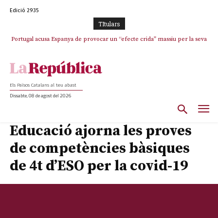
Edició 2935
TItulars
Portugal acusa Espanya de provocar un “efecte crida” massiu per la seva
“manca de regulació” migratòria
Els Països Catalans al teu abast
Dissabte, 08 de agost del 2026
Educació ajorna les proves
de competències bàsiques
de 4t d’ESO per la covid-19