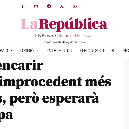
Els Països Catalans al teu abast
Divendres, 07 de agost del 2026
PAÍS
OPINIÓ
ENTREVISTES
ELMONCASTELLER
MÉ
encarir
 improcedent més
s, però esperarà
pa