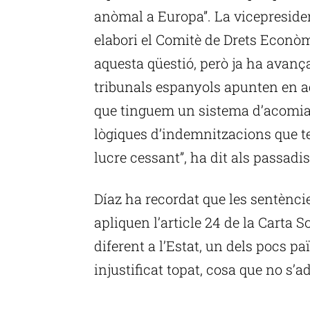
anòmal a Europa”. La vicepresiden
elabori el Comitè de Drets Econòm
aquesta qüestió, però ja ha avanç
tribunals espanyols apunten en a
que tinguem un sistema d’acomia
lògiques d’indemnitzacions que te
lucre cessant”, ha dit als passadi
Díaz ha recordat que les sentènci
apliquen l’article 24 de la Carta 
diferent a l’Estat, un dels pocs 
injustificat topat, cosa que no s’a
P