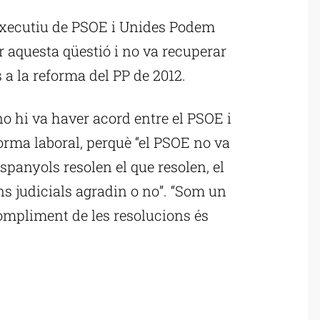
’executiu de PSOE i Unides Podem
r aquesta qüestió i no va recuperar
s a la reforma del PP de 2012.
o hi va haver acord entre el PSOE i
orma laboral, perquè “el PSOE no va
espanyols resolen el que resolen, el
ns judicials agradin o no”. “Som un
compliment de les resolucions és