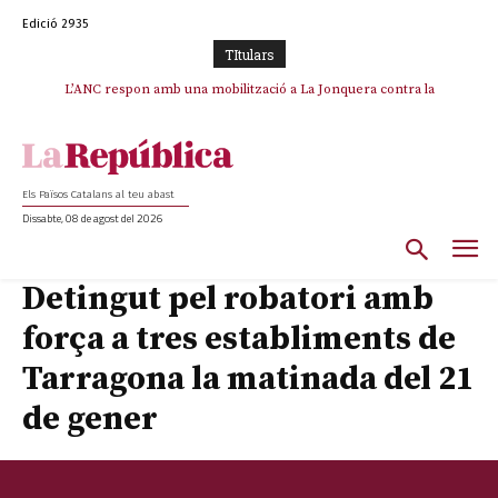
Edició 2935
TItulars
L’ANC respon amb una mobilització a La Jonquera contra la
catalanofòbia i els abusos de la Policia Nacional
Els Països Catalans al teu abast
Dissabte, 08 de agost del 2026
Detingut pel robatori amb
força a tres establiments de
Tarragona la matinada del 21
de gener