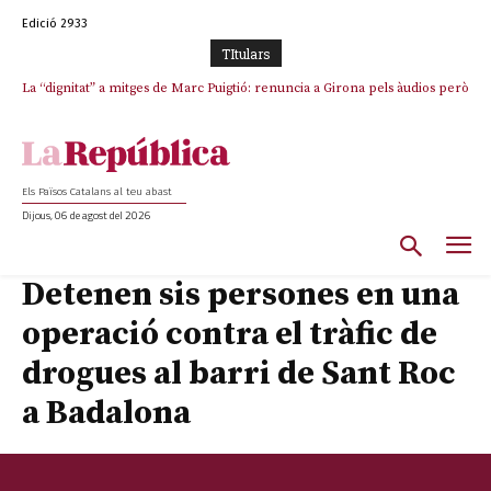
Edició 2933
TItulars
La “dignitat” a mitges de Marc Puigtió: renuncia a Girona pels àudios però
s’aferra als càrrecs remunerats de Sant Julià i el Consell Comarcal
Els Països Catalans al teu abast
Dijous, 06 de agost del 2026
Detenen sis persones en una
operació contra el tràfic de
drogues al barri de Sant Roc
a Badalona