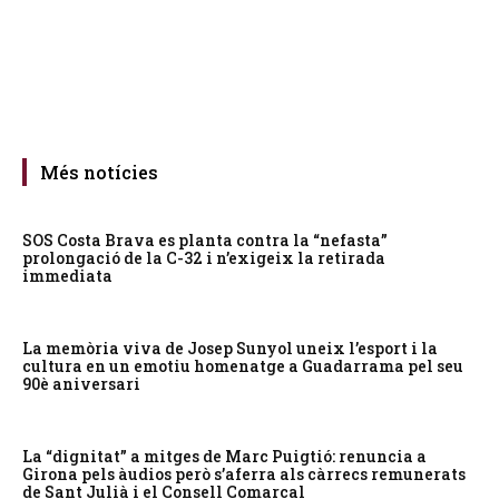
Més notícies
SOS Costa Brava es planta contra la “nefasta”
prolongació de la C-32 i n’exigeix la retirada
immediata
La memòria viva de Josep Sunyol uneix l’esport i la
cultura en un emotiu homenatge a Guadarrama pel seu
90è aniversari
La “dignitat” a mitges de Marc Puigtió: renuncia a
Girona pels àudios però s’aferra als càrrecs remunerats
de Sant Julià i el Consell Comarcal