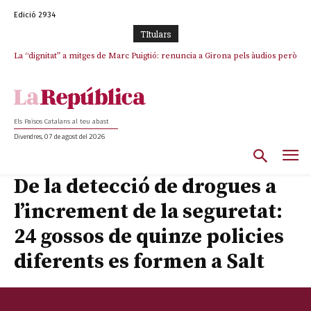
Edició 2934
TItulars
La “dignitat” a mitges de Marc Puigtió: renuncia a Girona pels àudios però
s’aferra als càrrecs remunerats de Sant Julià i el Consell Comarcal
Els Països Catalans al teu abast
Divendres, 07 de agost del 2026
De la detecció de drogues a
l’increment de la seguretat:
24 gossos de quinze policies
diferents es formen a Salt