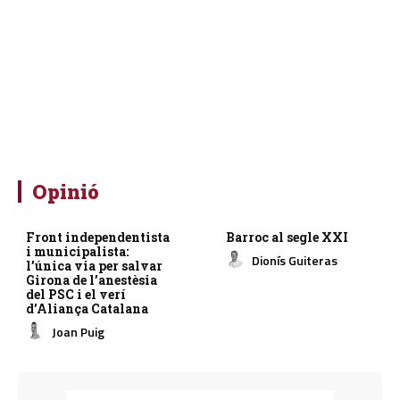
Opinió
Front independentista
Barroc al segle XXI
i municipalista:
Dionís Guiteras
l’única via per salvar
Girona de l’anestèsia
del PSC i el verí
d’Aliança Catalana
Joan Puig