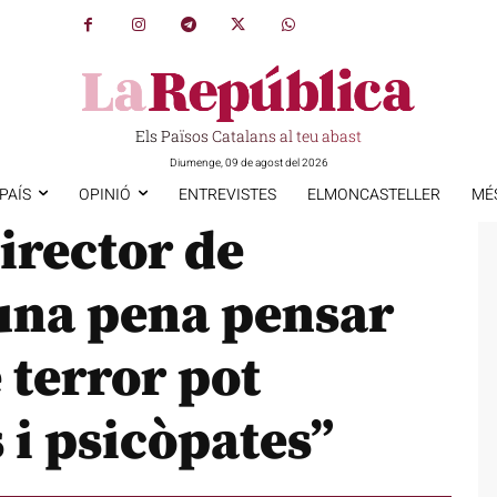
Els Països Catalans al teu abast
Diumenge, 09 de agost del 2026
PAÍS
OPINIÓ
ENTREVISTES
ELMONCASTELLER
MÉ
irector de
s una pena pensar
 terror pot
i psicòpates”