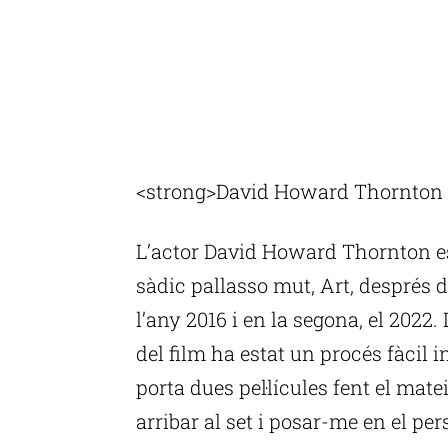
<strong>David Howard Thornton é
L’actor David Howard Thornton es 
sàdic pallasso mut, Art, després d
l’any 2016 i en la segona, el 2022.
del film ha estat un procés fàcil i
porta dues pel·lícules fent el mate
arribar al set i posar-me en el per