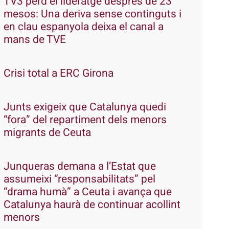
TV3 perd el lideratge després de 23
mesos: Una deriva sense continguts i
en clau espanyola deixa el canal a
mans de TVE
Crisi total a ERC Girona
Junts exigeix que Catalunya quedi
“fora” del repartiment dels menors
migrants de Ceuta
Junqueras demana a l’Estat que
assumeixi “responsabilitats” pel
“drama humà” a Ceuta i avança que
Catalunya haurà de continuar acollint
menors