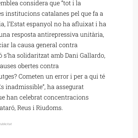
mblea considera que “tot i la
les institucions catalanes pel que fa a
, l’Estat espanyol no ha afluixat i ha
una resposta antirepressiva unitària,
ciar la causa general contra
ó s’ha solidaritzat amb Dani Gallardo,
causes obertes contra
jutges? Cometen un error i per a qui té
És inadmissible”, ha assegurat
ue han celebrat concentracions
Mataró, Reus i Riudoms.
ublicitat