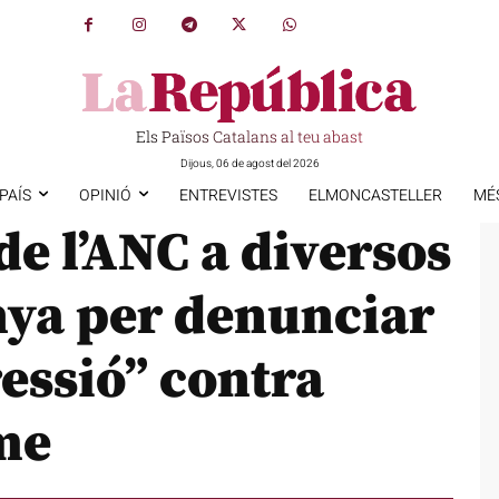
Els Països Catalans al teu abast
Dijous, 06 de agost del 2026
PAÍS
OPINIÓ
ENTREVISTES
ELMONCASTELLER
MÉ
e l’ANC a diversos
nya per denunciar
ressió” contra
me