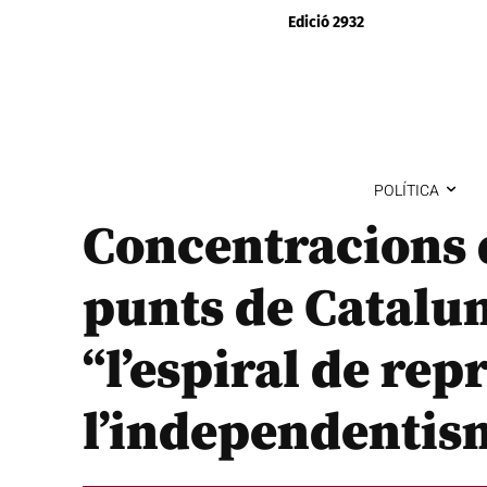
Edició 2932
POLÍTICA
Concentracions d
punts de Catalu
“l’espiral de rep
l’independentis