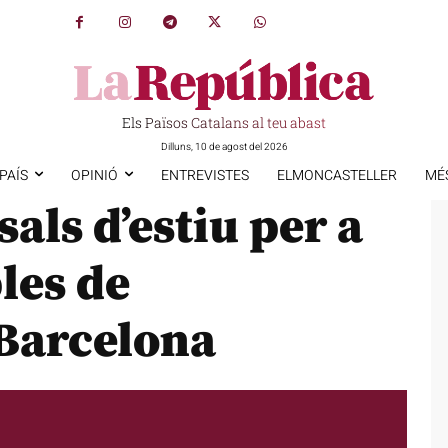
Els Països Catalans al teu abast
Dilluns, 10 de agost del 2026
PAÍS
OPINIÓ
ENTREVISTES
ELMONCASTELLER
MÉ
als d’estiu per a
les de
 Barcelona