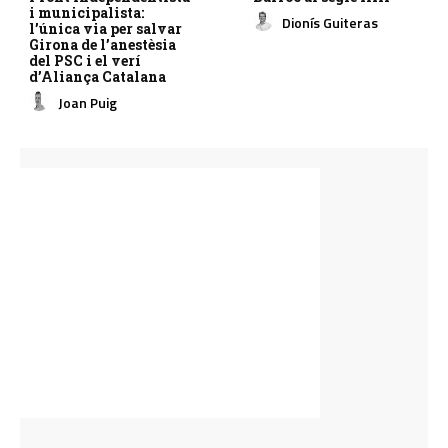
i municipalista:
Dionís Guiteras
l’única via per salvar
Girona de l’anestèsia
del PSC i el verí
d’Aliança Catalana
Joan Puig