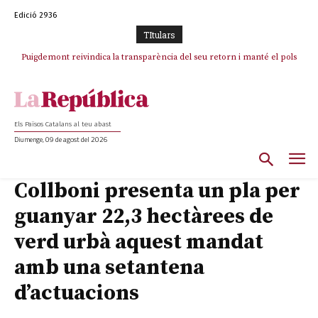
Edició 2936
TItulars
Puigdemont reivindica la transparència del seu retorn i manté el pols
Portugal acusa Espanya de provocar un “efecte crida” massiu per la seva
ferm per la plena llibertat dels encausats
“manca de regulació” migratòria
Els Països Catalans al teu abast
Diumenge, 09 de agost del 2026
Collboni presenta un pla per
guanyar 22,3 hectàrees de
verd urbà aquest mandat
amb una setantena
d’actuacions