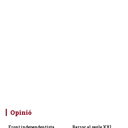
Opinió
Front independentista
Barroc al segle XXI