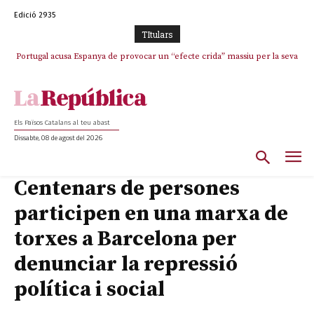
Edició 2935
TItulars
Portugal acusa Espanya de provocar un “efecte crida” massiu per la seva
“manca de regulació” migratòria
Els Països Catalans al teu abast
Dissabte, 08 de agost del 2026
Centenars de persones
participen en una marxa de
torxes a Barcelona per
denunciar la repressió
política i social