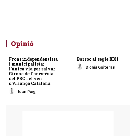
Opinió
Front independentista
Barroc al segle XXI
i municipalista:
Dionís Guiteras
l’única via per salvar
Girona de l’anestèsia
del PSC i el verí
d’Aliança Catalana
Joan Puig