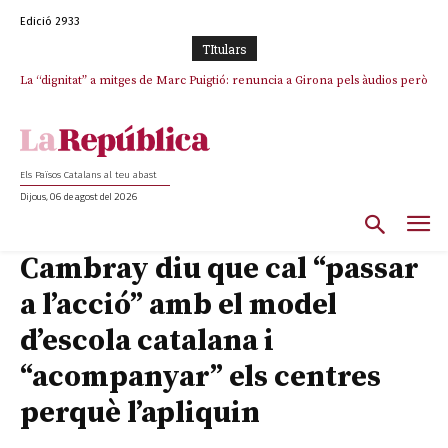
Edició 2933
TItulars
La “dignitat” a mitges de Marc Puigtió: renuncia a Girona pels àudios però
s’aferra als càrrecs remunerats de Sant Julià i el Consell Comarcal
Els Països Catalans al teu abast
Dijous, 06 de agost del 2026
Cambray diu que cal “passar
a l’acció” amb el model
d’escola catalana i
“acompanyar” els centres
perquè l’apliquin