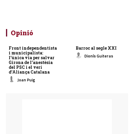
Opinió
Front independentista
Barroc al segle XXI
i municipalista:
Dionís Guiteras
l’única via per salvar
Girona de l’anestèsia
del PSC i el verí
d’Aliança Catalana
Joan Puig