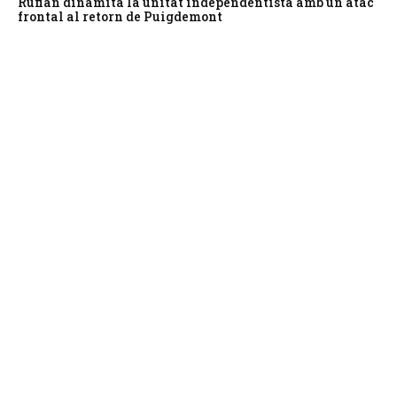
Rufián dinamita la unitat independentista amb un atac
frontal al retorn de Puigdemont