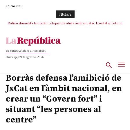
Edició 2936
TItulars
Rufián dinamita la unitat independentista amb un atac frontal al retorn
de Puigdemont
Els Països Catalans al teu abast
Diumenge, 09 de agost del 2026
Borràs defensa l’amibició de
JxCat en l’àmbit nacional, en
crear un “Govern fort” i
situant “les persones al
centre”