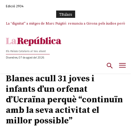
Edició 2934
TItulars
La “dignitat” a mitges de Marc Puigtió: renuncia a Girona pels àudios però
s’aferra als càrrecs remunerats de Sant Julià i el Consell Comarcal
Els Països Catalans al teu abast
Divendres, 07 de agost del 2026
Blanes acull 31 joves i
infants d’un orfenat
d’Ucraïna perquè “continuïn
amb la seva activitat el
millor possible”