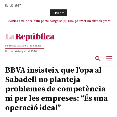
Edició 2937
TItulars
Crònica estiuenca d’un pacte congelat (4): ERC permet un altre flagrant
Rufián boicoteja l’estratègia d’acostament a Junts d’Oriol Junqueras
incompliment de l’acord, les seleccions catalanes un cop més
sacrificades
Els Països Catalans al teu abast
Dilluns, 10 de agost del 2026
BBVA insisteix que l’opa al
Sabadell no planteja
problemes de competència
ni per les empreses: “És una
operació ideal”