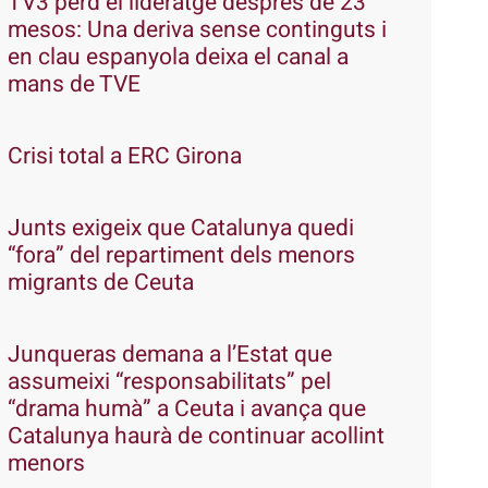
TV3 perd el lideratge després de 23
mesos: Una deriva sense continguts i
en clau espanyola deixa el canal a
mans de TVE
Crisi total a ERC Girona
Junts exigeix que Catalunya quedi
“fora” del repartiment dels menors
migrants de Ceuta
Junqueras demana a l’Estat que
assumeixi “responsabilitats” pel
“drama humà” a Ceuta i avança que
Catalunya haurà de continuar acollint
menors