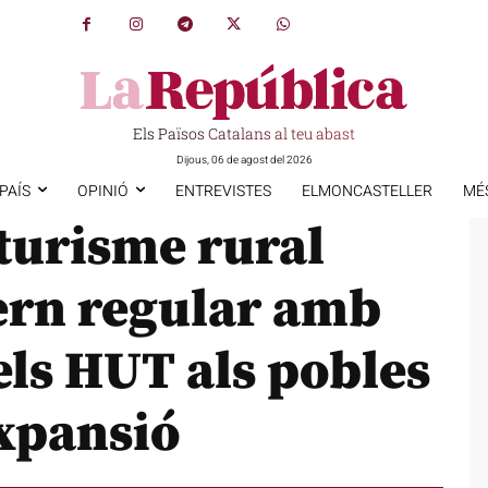
Els Països Catalans al teu abast
Dijous, 06 de agost del 2026
PAÍS
OPINIÓ
ENTREVISTES
ELMONCASTELLER
MÉ
turisme rural
ern regular amb
ls HUT als pobles
expansió