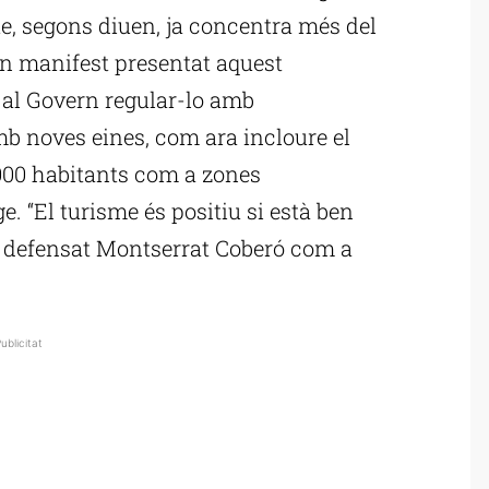
que, segons diuen, ja concentra més del
 un manifest presentat aquest
 al Govern regular-lo amb
b noves eines, com ara incloure el
.000 habitants com a zones
e. “El turisme és positiu si està ben
ha defensat Montserrat Coberó com a
ublicitat