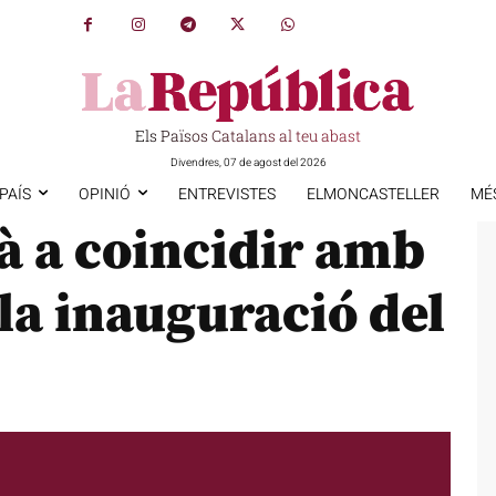
Els Països Catalans al teu abast
Divendres, 07 de agost del 2026
PAÍS
OPINIÓ
ENTREVISTES
ELMONCASTELLER
MÉ
à a coincidir amb
 la inauguració del