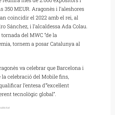
s 350 MEUR. Aragonès i l’aleshores
an coincidir el 2022 amb el rei, al
dro Sánchez, i l’alcaldessa Ada Colau.
a tornada del MWC “de la
èmia, tornem a posar Catalunya al
ragonès va celebrar que Barcelona i
la celebració del Mobile fins,
ualificar l’entesa d'”excel·lent
erent tecnològic global”.
ublicitat