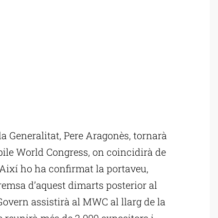
a Generalitat, Pere Aragonès, tornarà
obile World Congress, on coincidirà de
 Així ho ha confirmat la portaveu,
premsa d’aquest dimarts posterior al
Govern assistirà al MWC al llarg de la
 reunirà més de 2.000 expositors i