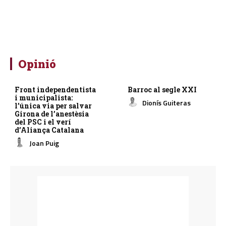
Opinió
Front independentista
Barroc al segle XXI
i municipalista:
Dionís Guiteras
l’única via per salvar
Girona de l’anestèsia
del PSC i el verí
d’Aliança Catalana
Joan Puig