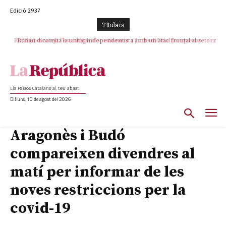
Edició 2937
TItulars
Rufián boicoteja l’estratègia d’acostament a Junts d’Oriol Junqueras
Rufián dinamita la unitat independentista amb un atac frontal al retorn
de Puigdemont
Els Països Catalans al teu abast
Dilluns, 10 de agost del 2026
Aragonès i Budó
compareixen divendres al
matí per informar de les
noves restriccions per la
covid-19