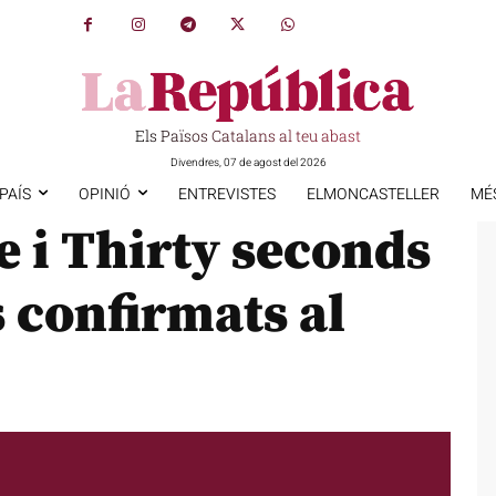
Els Països Catalans al teu abast
Divendres, 07 de agost del 2026
PAÍS
OPINIÓ
ENTREVISTES
ELMONCASTELLER
MÉ
e i Thirty seconds
 confirmats al