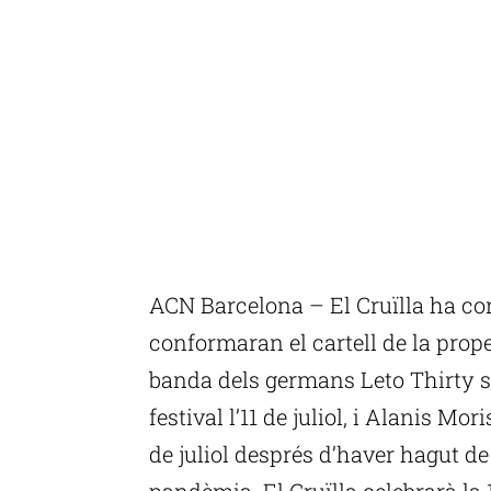
ACN Barcelona – El Cruïlla ha con
conformaran el cartell de la proper
banda dels germans Leto Thirty s
festival l’11 de juliol, i Alanis Mo
de juliol després d’haver hagut de 
pandèmia. El Cruïlla celebrarà la 15