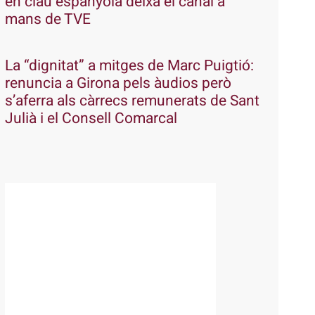
en clau espanyola deixa el canal a
mans de TVE
La “dignitat” a mitges de Marc Puigtió:
renuncia a Girona pels àudios però
s’aferra als càrrecs remunerats de Sant
Julià i el Consell Comarcal