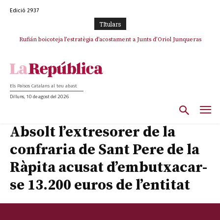
Edició 2937
TItulars
Rufián boicoteja l’estratègia d’acostament a Junts d’Oriol Junqueras
Rufián dinamita la unitat independentista amb un atac frontal al retorn
de Puigdemont
Els Països Catalans al teu abast
Dilluns, 10 de agost del 2026
Absolt l’extresorer de la
confraria de Sant Pere de la
Ràpita acusat d’embutxacar-
se 13.200 euros de l’entitat