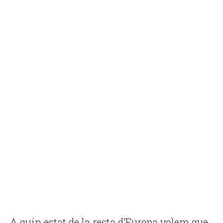
A quin estat de la resta d’Europa volem que