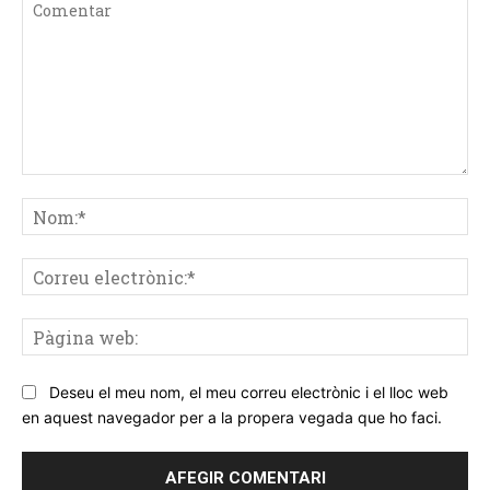
Comentar
No
Co
ele
Pà
we
Deseu el meu nom, el meu correu electrònic i el lloc web
en aquest navegador per a la propera vegada que ho faci.