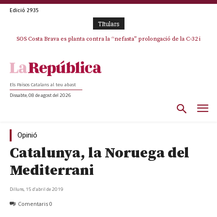
Edició 2935
TItulars
SOS Costa Brava es planta contra la “nefasta” prolongació de la C-32 i
n’exigeix la retirada immediata
Els Països Catalans al teu abast
Dissabte, 08 de agost del 2026
Opinió
Catalunya, la Noruega del
Mediterrani
Dilluns, 15 d'abril de 2019
Comentaris
0