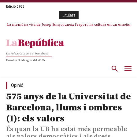
Edició 2935
TItulars
La memòria viva de Josep Sunyol uneix l’esport i la cultura en un emotiu
homenatge a Guadarrama pel seu 90è aniversari
Els Països Catalans al teu abast
Dissabte, 08 de agost del 2026
Opinió
575 anys de la Universitat de
Barcelona, llums i ombres
(I): els valors
És quan la UB ha estat més permeable
als valors democràtics i als drets