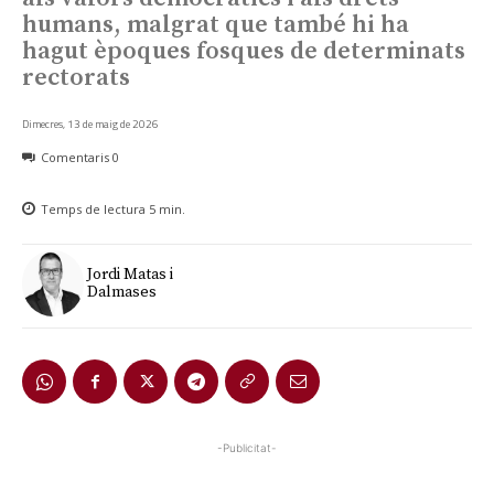
humans, malgrat que també hi ha
hagut èpoques fosques de determinats
rectorats
Dimecres, 13 de maig de 2026
Comentaris
0
Temps de lectura
5
min.
Jordi Matas i
Dalmases
-Publicitat-