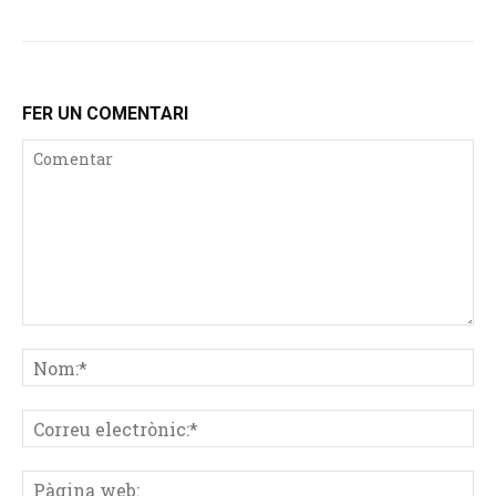
FER UN COMENTARI
Comentar
No
Co
ele
Pà