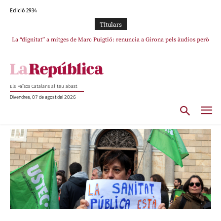
Edició 2934
TItulars
Junts exigeix que Catalunya quedi “fora” del repartiment dels menors
migrants de Ceuta
Els Països Catalans al teu abast
Divendres, 07 de agost del 2026