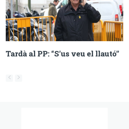
Tardà al PP: “S’us veu el llautó”