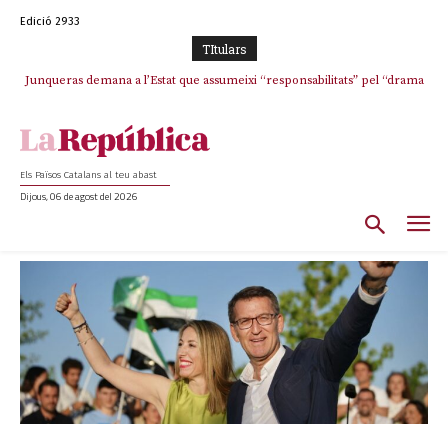
Edició 2933
TItulars
Junqueras demana a l’Estat que assumeixi “responsabilitats” pel “drama
Crisi total a ERC Girona
humà” a Ceuta i avança que Catalunya haurà de continuar acollint
menors
Els Països Catalans al teu abast
Dijous, 06 de agost del 2026