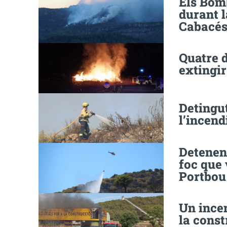
Els Bom
durant l
Cabacé
Quatre 
extingir
Detingu
l’incend
Detenen
foc que 
Portbou 
Un ince
la const