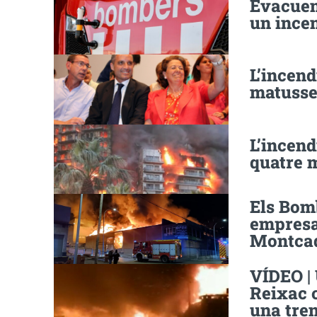
Evacuen 
un incen
L’incend
matusser
L’incend
quatre m
Els Bomb
empresa 
Montcad
VÍDEO |
Reixac 
una tre