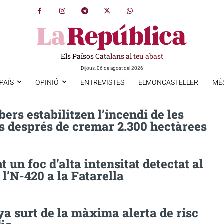
Els Països Catalans al teu abast
Dijous, 06 de agost del 2026
PAÍS
OPINIÓ
ENTREVISTES
ELMONCASTELLER
MÉ
ers estabilitzen l’incendi de les
s després de cremar 2.300 hectàrees
t un foc d’alta intensitat detectat al
 l’N-420 a la Fatarella
a surt de la màxima alerta de risc