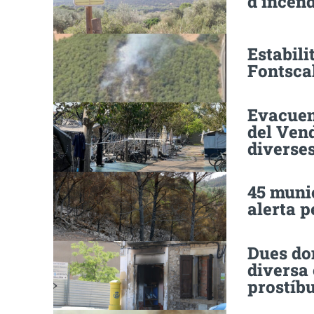
d’incend
Estabili
Fontscal
Evacuen
del Vend
diverses
45 muni
alerta p
Dues don
diversa 
prostíbu