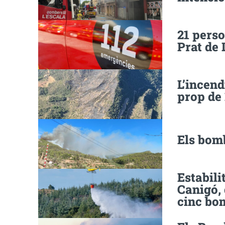
21 perso
Prat de 
L’incend
prop de 
Els bomb
Estabili
Canigó, 
cinc bom