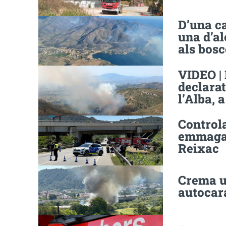
D’una c
una d’al
als bosc
VIDEO | 
declarat
l’Alba, 
Controla
emmagat
Reixac
Crema 
autocar