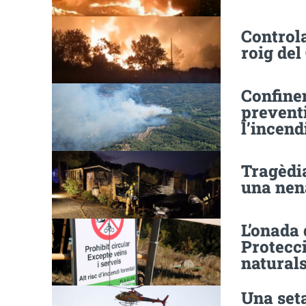
Controla
roig de
Confine
prevent
l’incend
Tragèdi
una nena
L’onada 
Protecci
natural
Una set