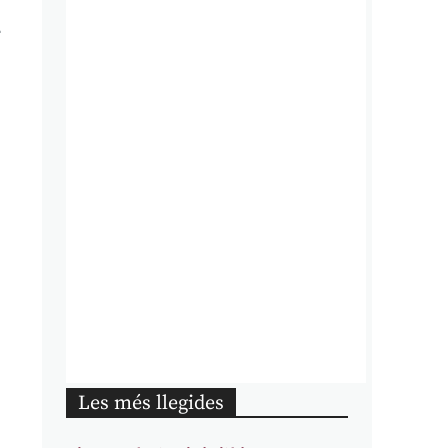
l
Les més llegides