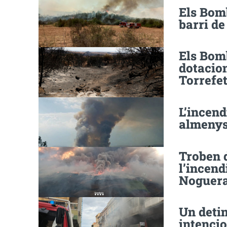
Els Bomb
barri de
Els Bom
dotacion
Torrefet
L’incend
almenys 
Troben 
l’incend
Noguera,
Un detin
intencio