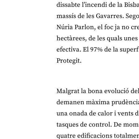
dissabte l’incendi de la Bis
massís de les Gavarres. Sego
Núria Parlon, el foc ja no c
hectàrees, de les quals une
efectiva. El 97% de la superf
Protegit.
Malgrat la bona evolució dels
demanen màxima prudència. 
una onada de calor i vents
tasques de control. De mome
quatre edificacions totalmen