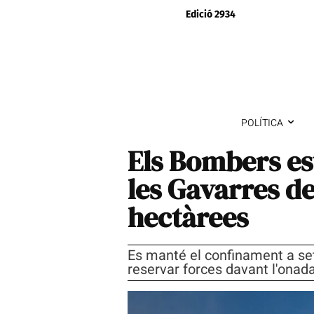
Edició 2934
POLÍTICA
Els Bombers est
les Gavarres d
hectàrees
Es manté el confinament a set 
reservar forces davant l'onada