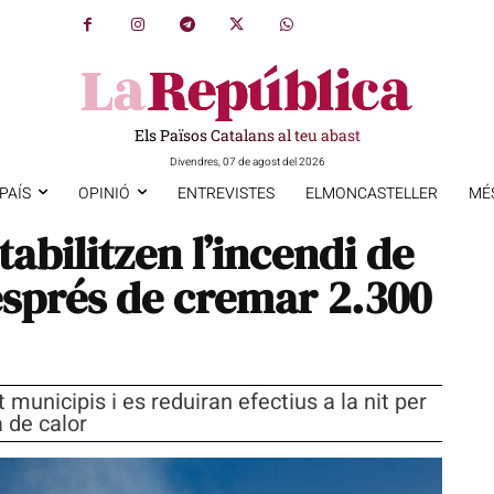
Els Països Catalans al teu abast
Divendres, 07 de agost del 2026
PAÍS
OPINIÓ
ENTREVISTES
ELMONCASTELLER
MÉ
abilitzen l’incendi de
esprés de cremar 2.300
municipis i es reduiran efectius a la nit per
 de calor