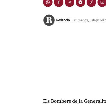
Redacció
Diumenge, 5 de juliol 
|
Els Bombers de la Generalita