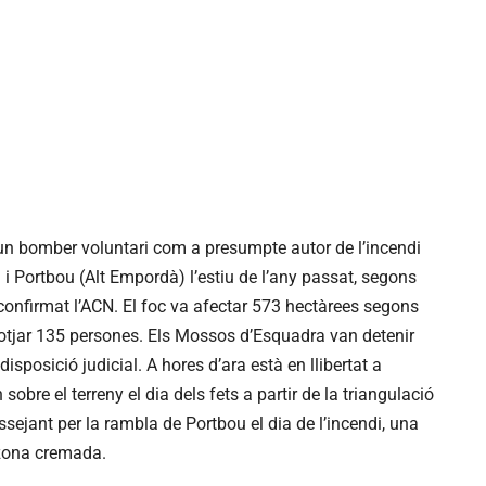
n bomber voluntari com a presumpte autor de l’incendi
a i Portbou (Alt Empordà) l’estiu de l’any passat, segons
confirmat l’ACN. El foc va afectar 573 hectàrees segons
llotjar 135 persones. Els Mossos d’Esquadra van detenir
isposició judicial. A hores d’ara està en llibertat a
 sobre el terreny el dia dels fets a partir de la triangulació
ssejant per la rambla de Portbou el dia de l’incendi, una
a zona cremada.