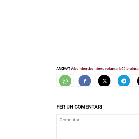
ARXIVAT A:
bombers
bombers voluntaris
Còlera
ince
FER UN COMENTARI