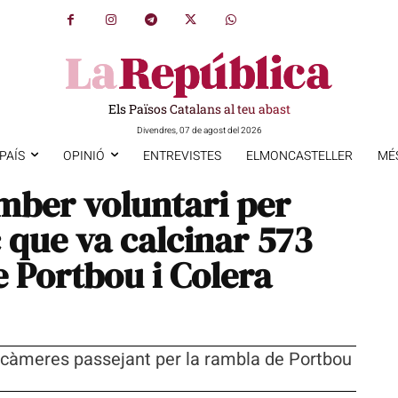
Els Països Catalans al teu abast
Divendres, 07 de agost del 2026
PAÍS
OPINIÓ
ENTREVISTES
ELMONCASTELLER
MÉ
mber voluntari per
 que va calcinar 573
e Portbou i Colera
n càmeres passejant per la rambla de Portbou