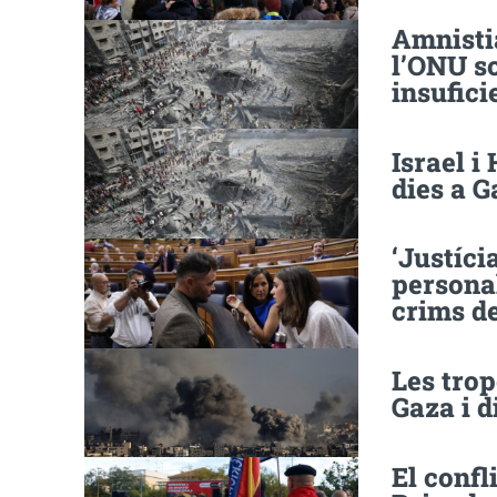
Amnistia
l’ONU so
insufici
Israel i
dies a G
‘Justíci
personal
crims de
Les trop
Gaza i d
El confl