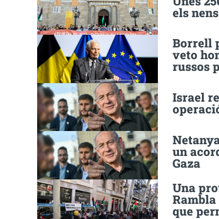
Unes 25
els nens
Borrell 
veto hon
russos 
Israel r
operació
Netanya
un acord
Gaza
Una prot
Rambla i
que perm