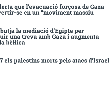
erta que l’evacuació forçosa de Gaza
vertir-se en un “moviment massiu
ebutja la mediació d’Egipte per
uir una treva amb Gaza i augmenta
a bèl·lica
7 els palestins morts pels atacs d’Israe