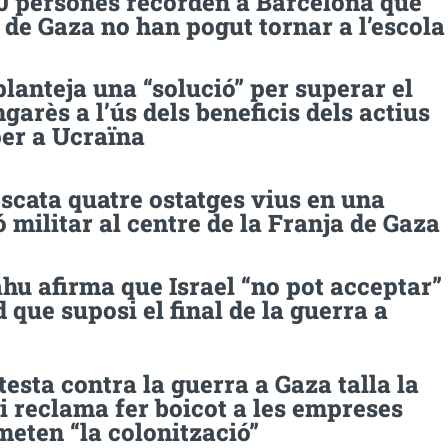
0 persones recorden a Barcelona que
 de Gaza no han pogut tornar a l’escola
planteja una “solució” per superar el
garès a l’ús dels beneficis dels actius
per a Ucraïna
escata quatre ostatges vius en una
 militar al centre de la Franja de Gaza
hu afirma que Israel “no pot acceptar”
 que suposi el final de la guerra a
esta contra la guerra a Gaza talla la
 reclama fer boicot a les empreses
eten “la colonització”