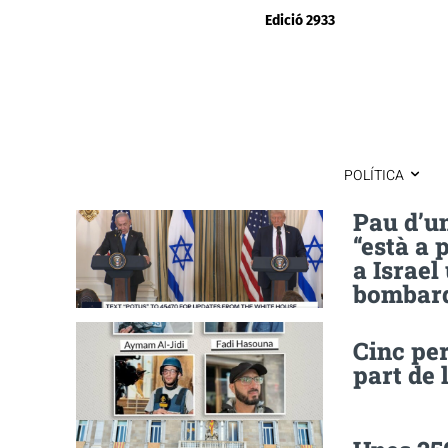
Edició 2933
POLÍTICA
Pau d’u
“està a 
a Israel
bombar
Cinc per
part de 