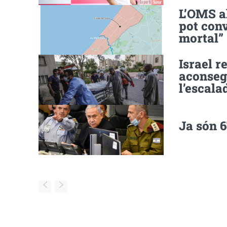
L’OMS al
pot con
mortal”
Israel r
aconseg
l’escalad
Ja són 6