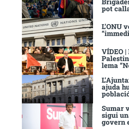
Brigades
pot call
L’ONU v
“immedi
VÍDEO |
Palestin
lema “N
L’Ajunt
ajuda hu
població
Sumar v
sigui un
govern 