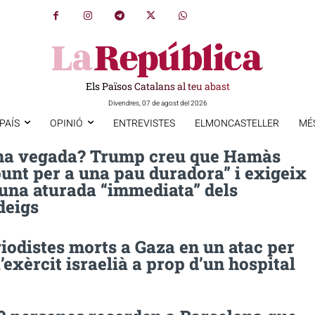
Els Països Catalans al teu abast
Divendres, 07 de agost del 2026
PAÍS
OPINIÓ
ENTREVISTES
ELMONCASTELLER
MÉ
na vegada? Trump creu que Hamàs
punt per a una pau duradora” i exigeix
 una aturada “immediata” dels
deigs
iodistes morts a Gaza en un atac per
l’exèrcit israelià a prop d’un hospital