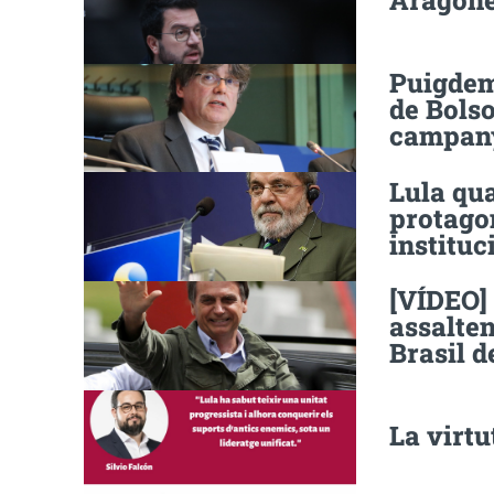
Aragonès
Puigdem
de Bolso
campany
Lula qua
protagon
instituc
[VÍDEO]
assalten
Brasil 
La virtu