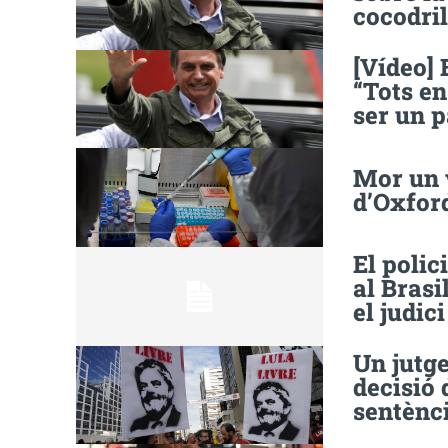
cocodril
[Vídeo]
“Tots e
ser un p
Mor un v
d’Oxford
El polic
al Brasi
el judic
Un jutge
decisió 
sentènc