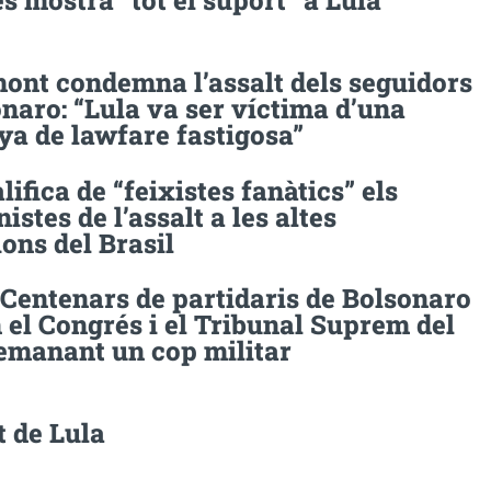
 mostra “tot el suport” a Lula
ont condemna l’assalt dels seguidors
naro: “Lula va ser víctima d’una
a de lawfare fastigosa”
lifica de “feixistes fanàtics” els
istes de l’assalt a les altes
ions del Brasil
 Centenars de partidaris de Bolsonaro
 el Congrés i el Tribunal Suprem del
demanant un cop militar
t de Lula