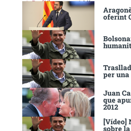
Aragonès
oferint 
Bolsonar
humanita
Trasllad
per una 
Juan Car
que apun
2012
[Vídeo] 
sobre la