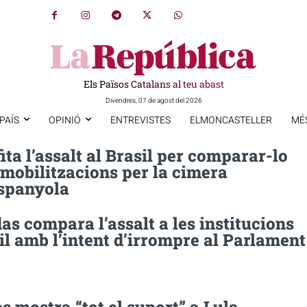
Els Països Catalans al teu abast
Divendres, 07 de agost del 2026
PAÍS
OPINIÓ
ENTREVISTES
ELMONCASTELLER
MÉ
ita l’assalt al Brasil per comparar-lo
mobilitzacions per la cimera
spanyola
s compara l’assalt a les institucions
il amb l’intent d’irrompre al Parlament