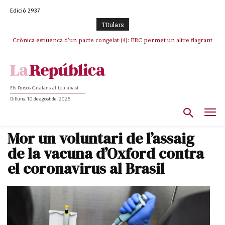
Edició 2937
TItulars
Crònica estiuenca d’un pacte congelat (4): ERC permet un altre flagrant
Rufián boicoteja l’estratègia d’acostament a Junts d’Oriol Junqueras
incompliment de l’acord, les seleccions catalanes un cop més
sacrificades
Els Països Catalans al teu abast
Dilluns, 10 de agost del 2026
Mor un voluntari de l’assaig
de la vacuna d’Oxford contra
el coronavirus al Brasil