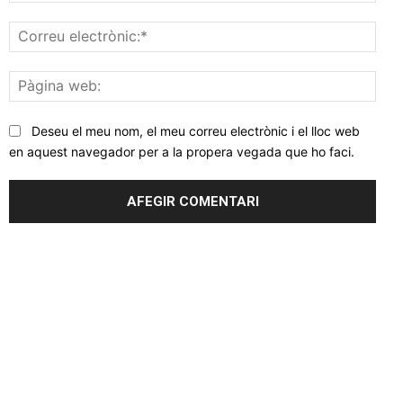
Corr
elec
Pàgi
web
Deseu el meu nom, el meu correu electrònic i el lloc web
en aquest navegador per a la propera vegada que ho faci.