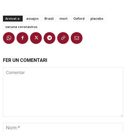
Arxivat a:
assajos
Brasil
mort
Oxford
placebo
vacuna coronavirus
FER UN COMENTARI
Comentar
Nom