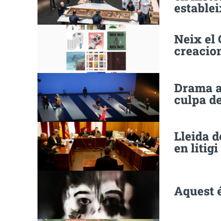
estable
Neix el
creacion
Drama al
culpa d
Lleida d
en litigi
Aquest 