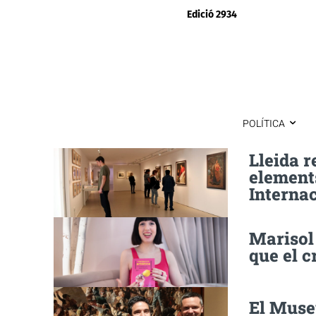
Edició 2934
POLÍTICA
Lleida r
elements
Interna
Marisol
que el c
El Museu