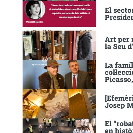
El secto
Presiden
Art per 
la Seu d
La famíl
col·lecc
Picasso
[Efemèri
Josep M
El “roba
en histò