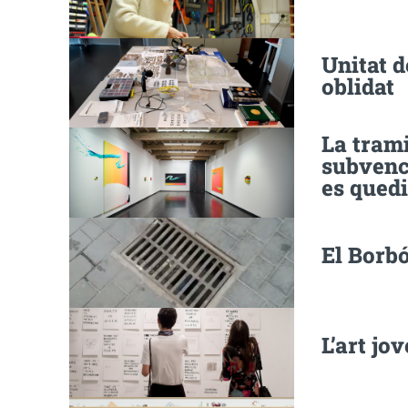
Unitat d
oblidat
La trami
subvenci
es qued
El Borbó
L’art jo