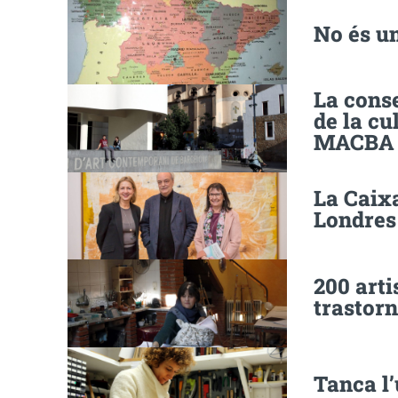
No és un
La conse
de la cu
MACBA
La Caixa
Londres
200 arti
trastor
Tanca l’