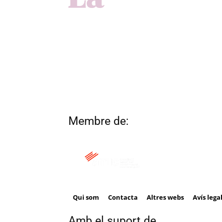
Membre de:
Qui som
Contacta
Altres webs
Avís lega
Amb el suport de