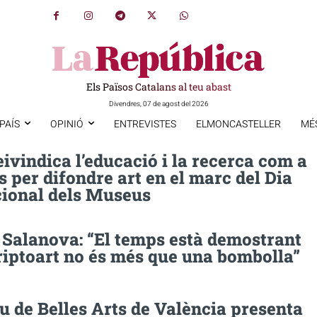
Els Països Catalans al teu abast
Divendres, 07 de agost del 2026
PAÍS
OPINIÓ
ENTREVISTES
ELMONCASTELLER
MÉ
eivindica l’educació i la recerca com a
 per difondre art en el marc del Dia
cional dels Museus
 Salanova: “El temps està demostrant
riptoart no és més que una bombolla”
 de Belles Arts de València presenta