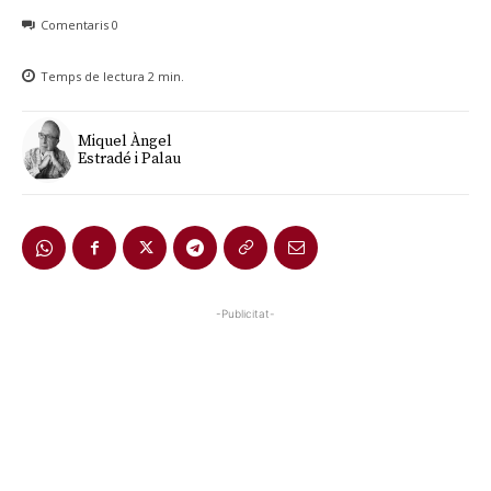
Comentaris
0
Temps de lectura
2
min.
Miquel Àngel
Estradé i Palau
-Publicitat-