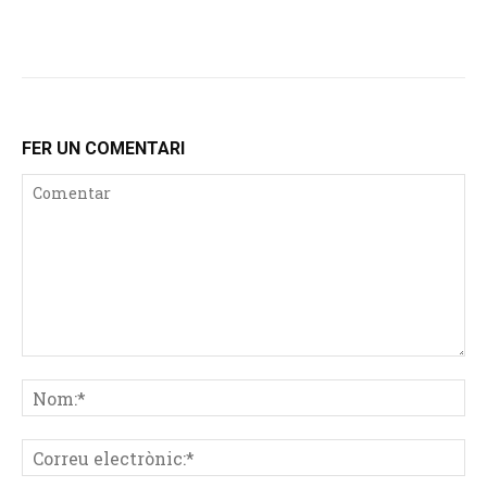
FER UN COMENTARI
Comentar
No
Co
ele