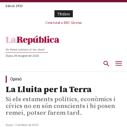
Edició 2933
TItulars
L’abandonament de les seleccions catalanes per part de la UFEC
Crisi total a ERC Girona
espanyolitza l’esport del país
Els Països Catalans al teu abast
Dijous, 06 de agost del 2026
Opinió
La Lluita per la Terra
Si els estaments polítics, econòmics i
cívics no en són conscients i hi posen
remei, potser farem tard.
Dijous, 13 de febrer de 2025