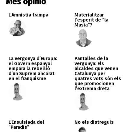
Més opinió
L’Amnistia trampa
Materialitzar
l’esperit de “la
Masia”?
La vergonya d’Europa:
Pantalles de la
el Govern espanyol
vergonya: Els
empara la rebel·lió
alcaldes que venen
d’un Suprem ancorat
Catalunya per
en el franquisme
quatres vots són els
que promocionen
l’extrema dreta
L’Ensulsiada del
No els distreguis
“Paradís”