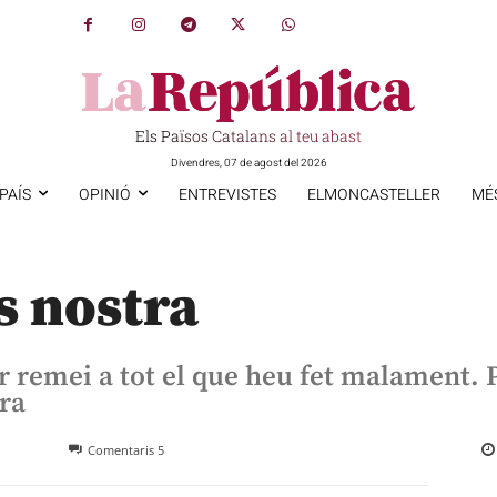
Els Països Catalans al teu abast
Divendres, 07 de agost del 2026
PAÍS
OPINIÓ
ENTREVISTES
ELMONCASTELLER
MÉ
s nostra
r remei a tot el que heu fet malament. 
tra
Comentaris
5