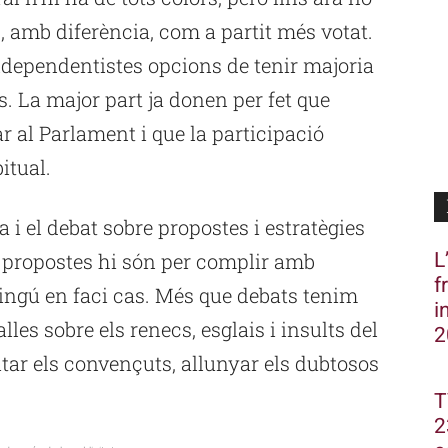
, amb diferència, com a partit més votat.
ndependentistes opcions de tenir majoria
. La major part ja donen per fet que
r al Parlament i que la participació
itual.
 el debat sobre propostes i estratègies
L
s propostes hi són per complir amb
f
ningú en faci cas. Més que debats tenim
i
alles sobre els renecs, esglais i insults del
2
tar els convençuts, allunyar els dubtosos
T
2