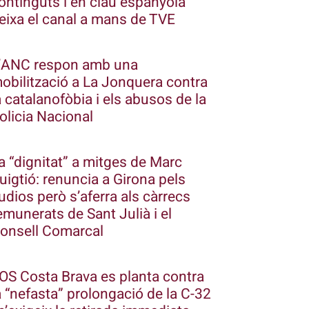
ontinguts i en clau espanyola
eixa el canal a mans de TVE
’ANC respon amb una
obilització a La Jonquera contra
a catalanofòbia i els abusos de la
olicia Nacional
a “dignitat” a mitges de Marc
uigtió: renuncia a Girona pels
udios però s’aferra als càrrecs
emunerats de Sant Julià i el
onsell Comarcal
OS Costa Brava es planta contra
a “nefasta” prolongació de la C-32