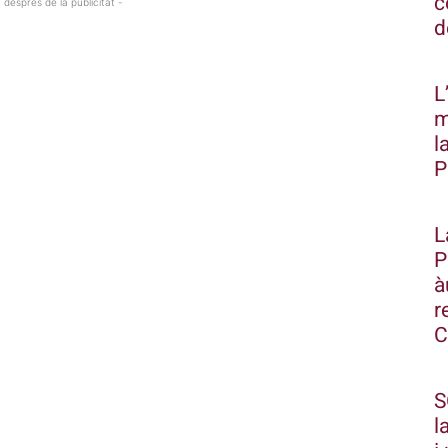
c
 després de la publicitat -
d
L
m
l
P
L
P
à
r
C
S
l