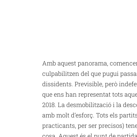
Amb aquest panorama, comencen j
culpabilitzen del que pugui passar 
dissidents. Previsible, però indefe
que ens han representat tots aqu
2018. La desmobilització i la des
amb molt d’esforç. Tots els parti
practicants, per ser precisos) te
cosa. Aquest és el punt de partida