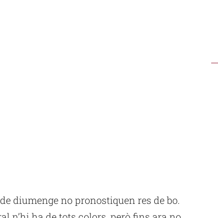
s de diumenge no pronostiquen res de bo.
l n’hi ha de tots colors, però fins ara no