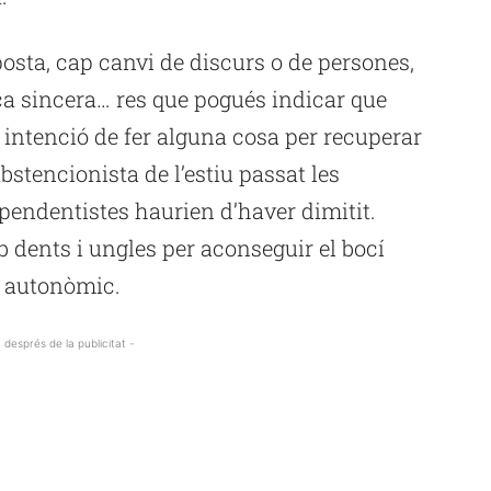
sta, cap canvi de discurs o de persones,
ica sincera… res que pogués indicar que
 intenció de fer alguna cosa per recuperar
bstencionista de l’estiu passat les
ependentistes haurien d’haver dimitit.
mb dents i ungles per aconseguir el bocí
s autonòmic.
 després de la publicitat -