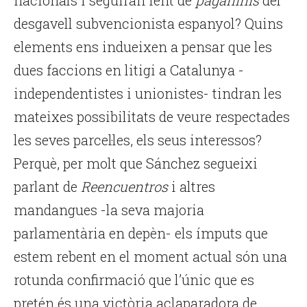
nacionals i seguiran fent de
paganinis
del
desgavell subvencionista espanyol? Quins
elements ens indueixen a pensar que les
dues faccions en litigi a Catalunya -
independentistes i unionistes- tindran les
mateixes possibilitats de veure respectades
les seves parcel·les, els seus interessos?
Perquè, per molt que Sánchez segueixi
parlant de
Reencuentros
i altres
mandangues -la seva majoria
parlamentària en depèn- els ímputs que
estem rebent en el moment actual són una
rotunda confirmació que l’únic que es
pretén és una victòria aclaparadora de