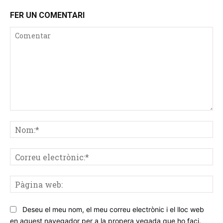
FER UN COMENTARI
Comentar
No
Co
ele
Pà
we
Deseu el meu nom, el meu correu electrònic i el lloc web
en aquest navegador per a la propera vegada que ho faci.