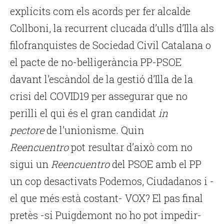
explícits com els acords per fer alcalde
Collboni, la recurrent clucada d’ulls d’Illa als
filofranquistes de Sociedad Civil Catalana o
el pacte de no-bel·ligerància PP-PSOE
davant l’escàndol de la gestió d’Illa de la
crisi del COVID19 per assegurar que no
perilli el qui és el gran candidat
in
pectore
de l’unionisme. Quin
Reencuentro
pot resultar d’això com no
sigui un
Reencuentro
del PSOE amb el PP
un cop desactivats Podemos, Ciudadanos i -
el que més està costant- VOX? El pas final
pretès -si Puigdemont no ho pot impedir-