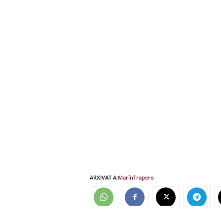
ARXIVAT A:
Marín
Trapero