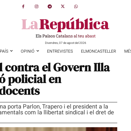
Els Països Catalans al teu abast
Divendres, 07 de agost del 2026
PAÍS
OPINIÓ
ENTREVISTES
ELMONCASTELLER
MÉ
 contra el Govern Illa
ió policial en
 docents
a porta Parlon, Trapero i el president a la
amentals com la llibertat sindical i el dret de