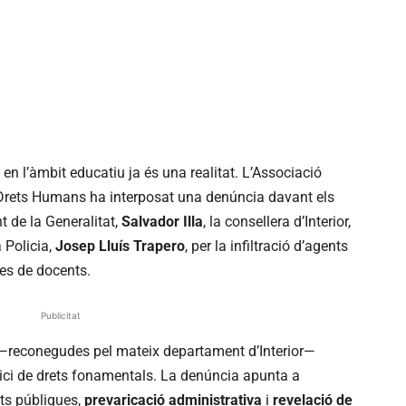
 en l’àmbit educatiu ja és una realitat. L’Associació
Drets Humans ha interposat una denúncia davant els
t de la Generalitat,
Salvador Illa
, la consellera d’Interior,
a Policia,
Josep Lluís Trapero
, per la infiltració d’agents
es de docents.
Publicitat
s —reconegudes pel mateix departament d’Interior—
cici de drets fonamentals. La denúncia apunta a
ats públiques,
prevaricació administrativa
i
revelació de