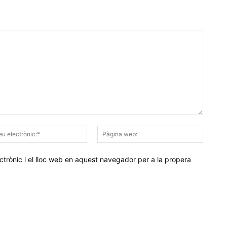
Correu
Pàgina
electrònic:*
web:
trònic i el lloc web en aquest navegador per a la propera