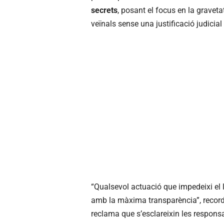
secrets
, posant el focus en la gravet
veïnals sense una justificació judicial 
“Qualsevol actuació que impedeixi el ll
amb la màxima transparència”, recorde
reclama que s’esclareixin les responsab