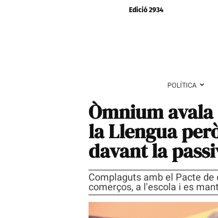
Edició 2934
POLÍTICA
Òmnium avala e
la Llengua per
davant la passiv
Complaguts amb el Pacte de d
comerços, a l'escola i es man