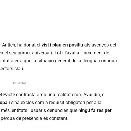
r Antich, ha donat el
vist i plau en positiu
als avenços del
el seu primer aniversari. Tot i l’aval a l’increment de
titat alerta que la situació general de la llengua continua
sectors clau.
Publicitat
l Pacte contrasta amb una realitat crua. Avui dia, el
ropa
i s’ha exclòs com a requisit obligatori per a la
 més, entitats i usuaris denuncien que
ningú fa res per
a pèrdua de presència és constant.