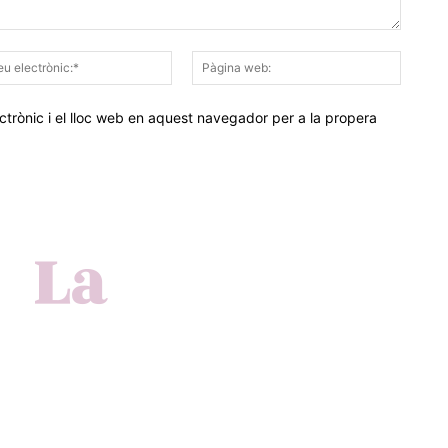
Correu
Pàgina
electrònic:*
web:
trònic i el lloc web en aquest navegador per a la propera