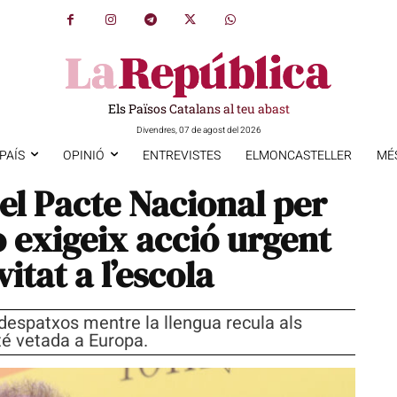
Els Països Catalans al teu abast
Divendres, 07 de agost del 2026
PAÍS
OPINIÓ
ENTREVISTES
ELMONCASTELLER
MÉ
l Pacte Nacional per
ò exigeix acció urgent
itat a l’escola
espatxos mentre la llengua recula als
té vetada a Europa.