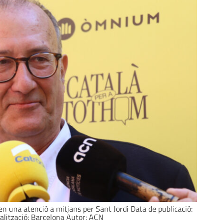
n una atenció a mitjans per Sant Jordi Data de publicació:
alització: Barcelona Autor: ACN