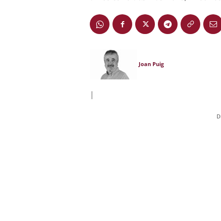
Joan Puig
|
D