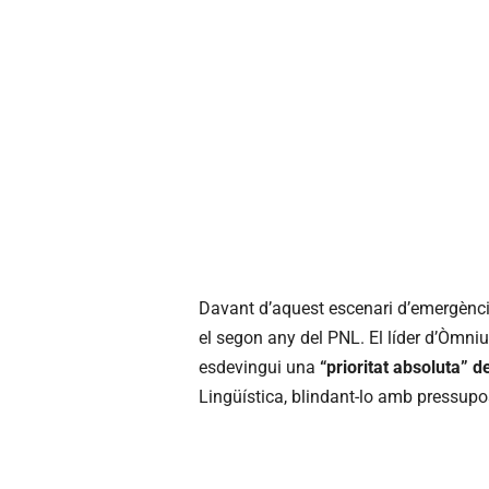
Davant d’aquest escenari d’emergència
el segon any del PNL. El líder d’Òmni
esdevingui una
“prioritat absoluta” d
Lingüística, blindant-lo amb pressupos