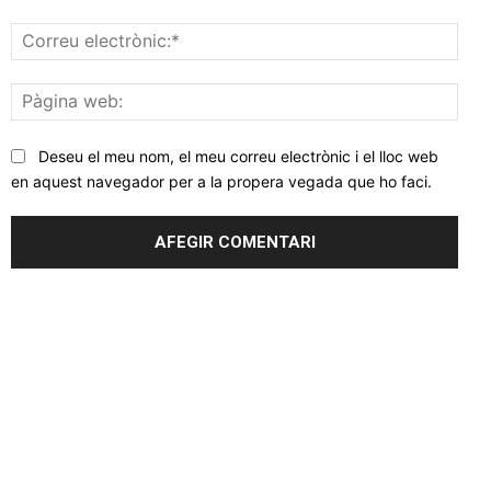
Corr
elec
Pàgi
web
Deseu el meu nom, el meu correu electrònic i el lloc web
en aquest navegador per a la propera vegada que ho faci.