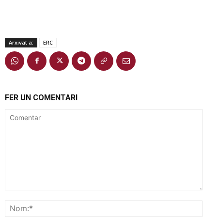
Arxivat a:
ERC
FER UN COMENTARI
Comentar
Nom