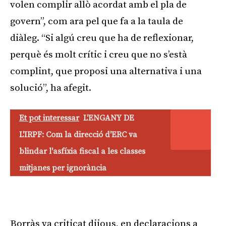
volen complir allò acordat amb el pla de
govern”, com ara pel que fa a la taula de
diàleg. “Si algú creu que ha de reflexionar,
perquè és molt crític i creu que no s’està
complint, que proposi una alternativa i una
solució”, ha afegit.
Et pot interessar
L'ENGANY DE
L'IRPF: Com la direcció d'ERC va
blindar l'asfíxia fiscal a les classes
mitjanes per ignorància
Borràs va criticat dijous, en declaracions a