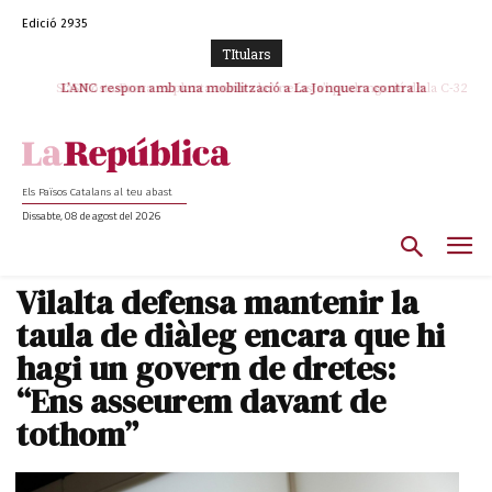
Edició 2935
TItulars
SOS Costa Brava es planta contra la “nefasta” prolongació de la C-32 i
L’ANC respon amb una mobilització a La Jonquera contra la
catalanofòbia i els abusos de la Policia Nacional
n’exigeix la retirada immediata
Els Països Catalans al teu abast
Dissabte, 08 de agost del 2026
Vilalta defensa mantenir la
taula de diàleg encara que hi
hagi un govern de dretes:
“Ens asseurem davant de
tothom”