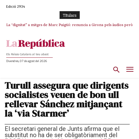
Edició 2934
TItulars
La “dignitat” a mitges de Marc Puigtió: renuncia a Girona pels àudios però
s’aferra als càrrecs remunerats de Sant Julià i el Consell Comarcal
Els Països Catalans al teu abast
Divendres, 07 de agost del 2026
Turull assegura que dirigents
socialistes veuen de bon ull
rellevar Sánchez mitjançant
la ‘via Starmer’
El secretari general de Junts afirma que el
substitut no ha de ser obligatòriament del