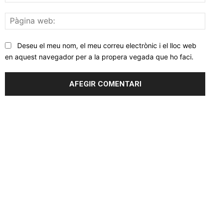
elec
Pàgi
web
Deseu el meu nom, el meu correu electrònic i el lloc web
en aquest navegador per a la propera vegada que ho faci.