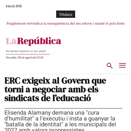
Edició 2935
TItulars
Puigdemont reivindica la transparència del seu retorn i manté el pols ferm
Portugal acusa Espanya de provocar un “efecte crida” massiu per la seva
per la plena llibertat dels encausats
“manca de regulació” migratòria
Els Països Catalans al teu abast
Dissabte, 08 de agost del 2026
ERC exigeix al Govern que
torni a negociar amb els
sindicats de l’educació
Elisenda Alamany demana una "cura
d'humilitat" a l'executiu i insta a guanyar la
"batalla de la identitat" a les municipals del
2027 amb valors progressistes