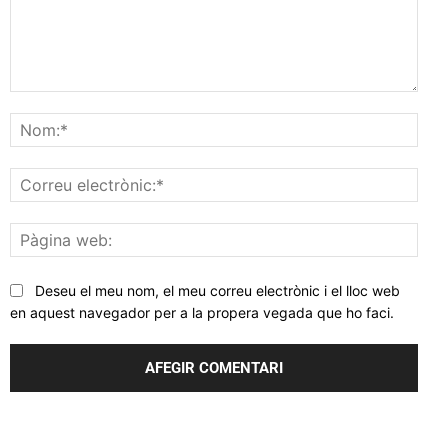
Comentar
Nom
Corr
elec
Pàgi
web
Deseu el meu nom, el meu correu electrònic i el lloc web
en aquest navegador per a la propera vegada que ho faci.