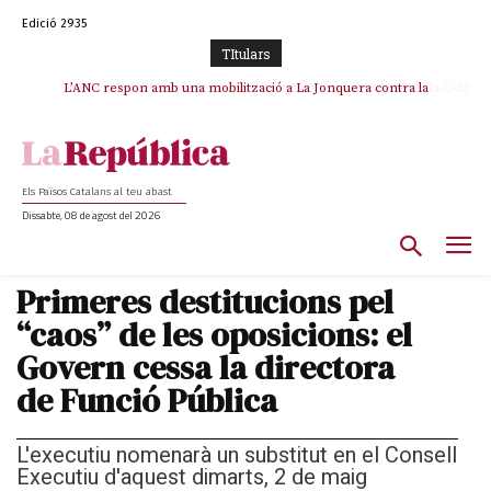
Edició 2935
TItulars
SOS Costa Brava es planta contra la “nefasta” prolongació de la C-32 i
L’ANC respon amb una mobilització a La Jonquera contra la
catalanofòbia i els abusos de la Policia Nacional
n’exigeix la retirada immediata
Els Països Catalans al teu abast
Dissabte, 08 de agost del 2026
Primeres destitucions pel
“caos” de les oposicions: el
Govern cessa la directora
de Funció Pública
L'executiu nomenarà un substitut en el Consell
Executiu d'aquest dimarts, 2 de maig