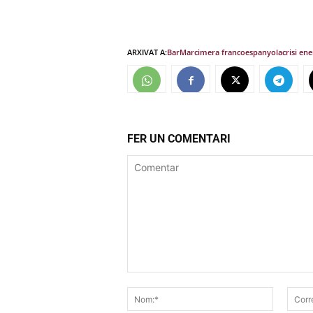
ARXIVAT A:
BarMar
cimera francoespanyola
crisi ene
FER UN COMENTARI
Comentar
Nom:*