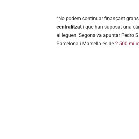
“No podem continuar finançant grans
centralitzat
i que han suposat una càrr
al·leguen. Segons va apuntar Pedro S
Barcelona i Marsella és de
2.500 mili