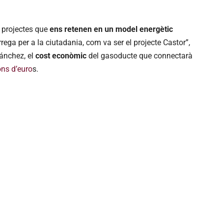
 projectes que
ens retenen en un model energètic
ega per a la ciutadania, com va ser el projecte Castor”,
ánchez, el
cost econòmic
del gasoducte que connectarà
ons d’euro
s.