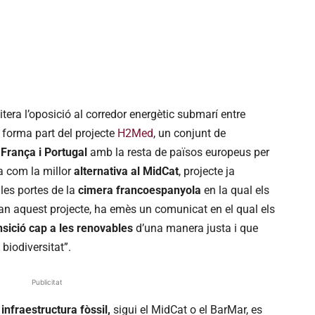
itera l’oposició al corredor energètic submarí entre
 forma part del projecte
H2Med
, un conjunt de
França i Portugal
amb la resta de països europeus per
ça com la millor
alternativa al MidCat
, projecte ja
les portes de la
cimera francoespanyola
en la qual els
n aquest projecte, ha emès un comunicat en el qual els
nsició cap a les renovables
d’una manera justa i que
 biodiversitat”.
Publicitat
infraestructura fòssil,
sigui el MidCat o el BarMar, es