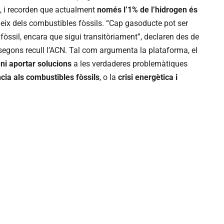
, i recorden que actualment
només l’1% de l’hidrogen és
deix dels combustibles fòssils. “Cap gasoducte pot ser
 fòssil, encara que sigui transitòriament”, declaren des de
segons recull l’ACN. Tal com argumenta la plataforma, el
ni aportar solucions
a les verdaderes problemàtiques
ia als combustibles fòssils
, o la
crisi energètica i