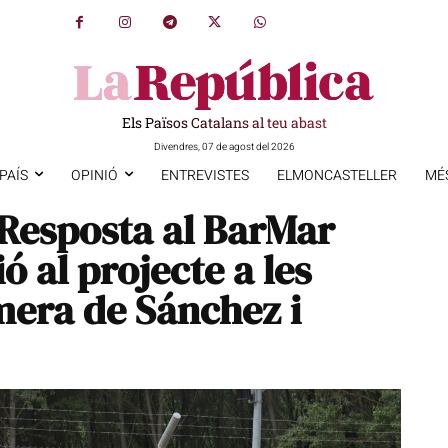
Els Països Catalans al teu abast
Divendres, 07 de agost del 2026
PAÍS
OPINIÓ
ENTREVISTES
ELMONCASTELLER
MÉ
Resposta al BarMar
ió al projecte a les
mera de Sánchez i