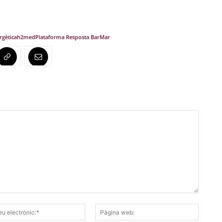
rgètica
h2med
Plataforma Resposta BarMar
Correu
Pàgina
electrònic:*
web: