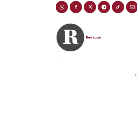
Redacció
|
Di