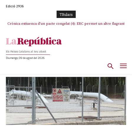
Edició 2936
TItulars
Crònica estiuenca d’un pacte congelat (4): ERC permet un altre flagrant
incompliment de l’acord, les seleccions catalanes un cop més
sacrificades
Els Països Catalans al teu abast
Diumenge, 09 de agost del 2026