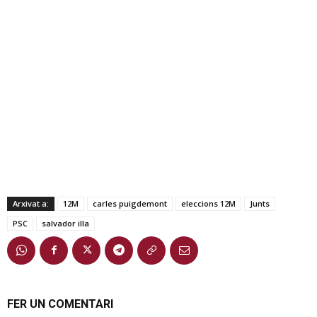
Arxivat a:
12M
carles puigdemont
eleccions 12M
Junts
PSC
salvador illa
FER UN COMENTARI