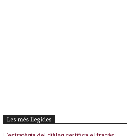
Les més llegides
L’estratègia del diàleg certifica el fracàs: