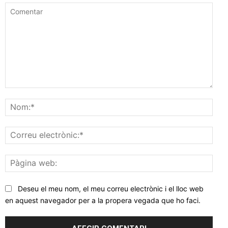
Comentar
Nom
Corr
elec
Pàgi
web
Deseu el meu nom, el meu correu electrònic i el lloc web
en aquest navegador per a la propera vegada que ho faci.