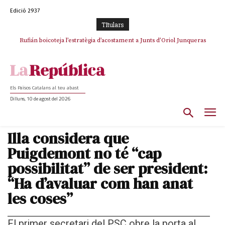
Edició 2937
TItulars
Rufián boicoteja l’estratègia d’acostament a Junts d’Oriol Junqueras
Rufián dinamita la unitat independentista amb un atac frontal al retorn
de Puigdemont
Els Països Catalans al teu abast
Dilluns, 10 de agost del 2026
Illa considera que
Puigdemont no té “cap
possibilitat” de ser president:
“Ha d’avaluar com han anat
les coses”
El primer secretari del PSC obre la porta al