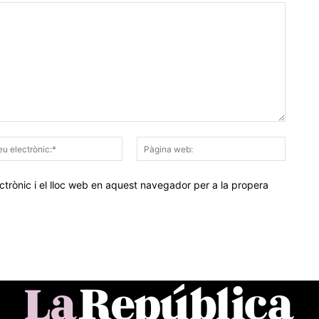
Correu
Pàgina
electrònic:*
web:
trònic i el lloc web en aquest navegador per a la propera