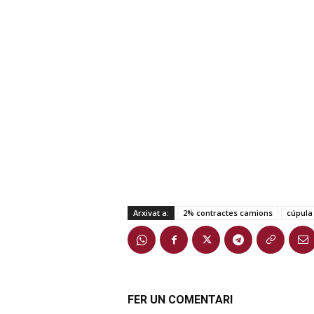
Arxivat a:
2% contractes camions
cúpula
FER UN COMENTARI