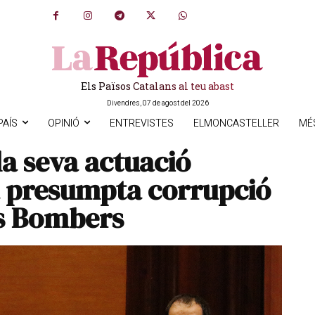
Els Països Catalans al teu abast
Divendres, 07 de agost del 2026
PAÍS
OPINIÓ
ENTREVISTES
ELMONCASTELLER
MÉ
la seva actuació
la presumpta corrupció
ls Bombers