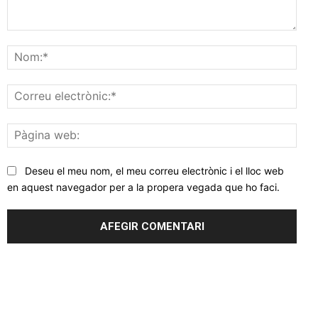
Comentar
Nom
Corr
elec
Pàgi
web
Deseu el meu nom, el meu correu electrònic i el lloc web
en aquest navegador per a la propera vegada que ho faci.