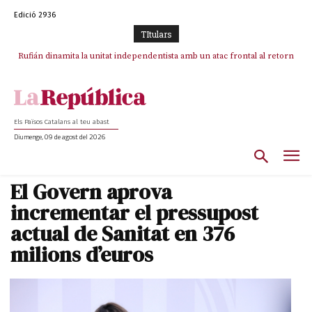
Edició 2936
TItulars
Rufián dinamita la unitat independentista amb un atac frontal al retorn
Puigdemont reivindica la transparència del seu retorn i manté el pols
ferm per la plena llibertat dels encausats
de Puigdemont
Els Països Catalans al teu abast
Diumenge, 09 de agost del 2026
El Govern aprova
incrementar el pressupost
actual de Sanitat en 376
milions d’euros