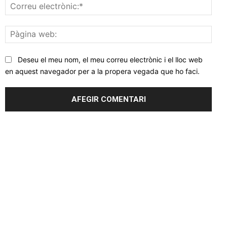
Corr
elec
Pàgi
web
Deseu el meu nom, el meu correu electrònic i el lloc web
en aquest navegador per a la propera vegada que ho faci.