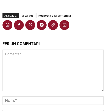
Arxivat a:
alcaldes
Resposta a la sentència
FER UN COMENTARI
Comentar
Nom