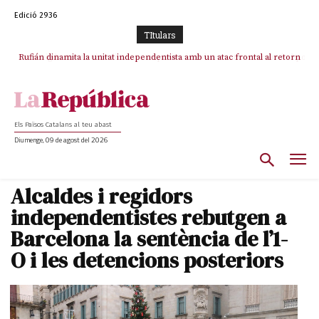
Edició 2936
TItulars
Rufián dinamita la unitat independentista amb un atac frontal al retorn
Puigdemont reivindica la transparència del seu retorn i manté el pols
ferm per la plena llibertat dels encausats
de Puigdemont
Els Països Catalans al teu abast
Diumenge, 09 de agost del 2026
Alcaldes i regidors
independentistes rebutgen a
Barcelona la sentència de l’1-
O i les detencions posteriors